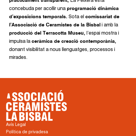
La Peixera està
pràcticament transparent,
concebuda per acollir una
programació dinàmica
Sota el
d’exposicions temporals.
comissariat de
i amb la
l’Associació de Ceramistes de la Bisbal
l’espai mostra i
producció del Terracotta Museu,
impulsa la
ceràmica de creació contemporània,
donant visibilitat a nous llenguatges, processos i
mirades.
Avís Legal
Política de privadesa