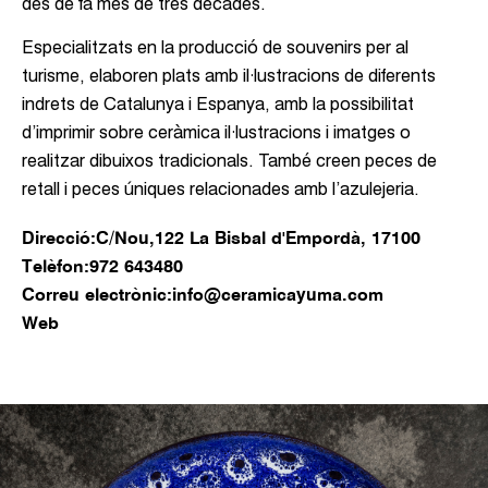
des de fa més de tres dècades.
Especialitzats en la producció de souvenirs per al
turisme, elaboren plats amb il·lustracions de diferents
indrets de Catalunya i Espanya, amb la possibilitat
d’imprimir sobre ceràmica il·lustracions i imatges o
realitzar dibuixos tradicionals. També creen peces de
retall i peces úniques relacionades amb l’azulejeria.
Direcció:
C/Nou,122 La Bisbal d'Empordà, 17100
Telèfon:
972 643480
Correu electrònic:
info@ceramicayuma.com
Web