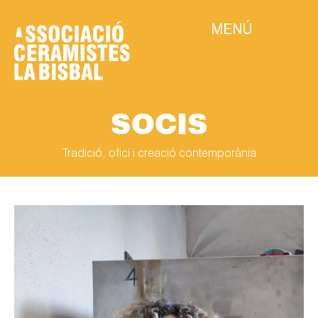
MENÚ
SOCIS
Tradició, ofici i creació contemporània